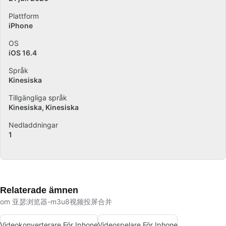
Plattform
iPhone
OS
iOS 16.4
Språk
Kinesiska
Tillgängliga språk
Kinesiska
Kinesiska
Nedladdningar
1
Relaterade ämnen
om 亚瑟浏览器-m3u8视频投屏合并
Videokonverterare För Iphone
Videospelare För Iphone