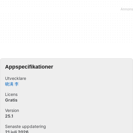
Appspecifikationer
Utvecklare
晓满 李
Licens
Gratis
Version
25.1
Senaste uppdatering
21 juli 2026