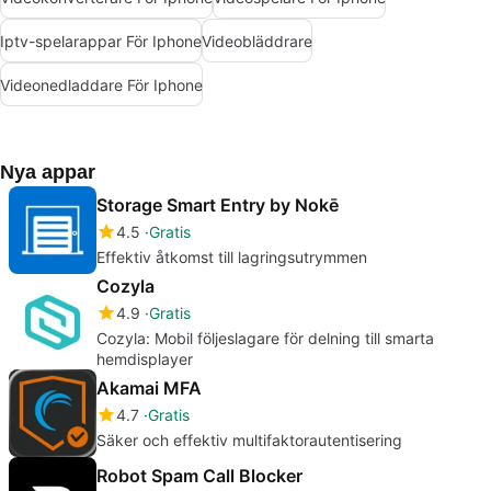
Iptv-spelarappar För Iphone
Videobläddrare
Videonedladdare För Iphone
Nya appar
Storage Smart Entry by Nokē
4.5
Gratis
Effektiv åtkomst till lagringsutrymmen
Cozyla
4.9
Gratis
Cozyla: Mobil följeslagare för delning till smarta
hemdisplayer
Akamai MFA
4.7
Gratis
Säker och effektiv multifaktorautentisering
Robot Spam Call Blocker