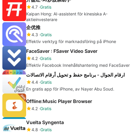
4.7
Gratis
Kaipan Hong: AI-assistent för kinesiska A-
aktieinvesterare
企优推
4.3
Gratis
Effektiv verktyg för marknadsföring på iPhone
FaceSaver : FSaver Video Saver
4.2
Gratis
Effektiv Facebook Innehållshantering med FaceSaver
ارقام الجوال - برنامج حفظ و تحويل أرقام الاتصالات
4.4
Gratis
En gratis app för iPhone, av Nayer Abu Soud.
Offline:Music Player Browser
4.2
Gratis
Vuelta Syngenta
4.8
Gratis