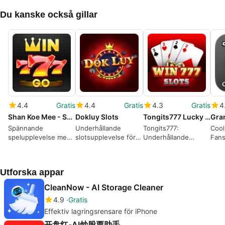
Du kanske också gillar
4.4
Gratis
4.4
Gratis
4.3
Gratis
4
Shan Koe Mee - SKM777
Dokluy Slots
Tongits777 Lucky 9 Pusoy Game
Spännande
Underhållande
Tongits777:
Cool
spelupplevelse med
slotsupplevelse för
Underhållande
Fan
Shan Koe Mee -
iPhone
Kortspel för iPhone
SKM777
Utforska appar
CleanNow - AI Storage Cleaner
4.9
Gratis
Effektiv lagringsrensare för iPhone
开盘红-AI炒股票助手