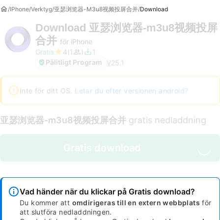
IPhone
Verktyg
亚瑟浏览器-M3u8视频投屏合并
Download
Download
亚瑟浏览器-m3u8视频投屏
合并
för iPhone
Gratis
4
1
1
Pålitligt Program
V
25.1
Inte för ditt OS.
Letar du efter versionen android?
亚瑟浏览器-m3u8视频投屏合并
gratis nedladdning
Gratis download
Vad händer när du klickar på Gratis download?
Du kommer att
omdirigeras till en extern webbplats
för
att slutföra nedladdningen.