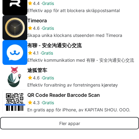
4.4
Gratis
Effektiv app för att blockera skräppostsamtal
Timeora
4.6
Gratis
Skapa unika klockans utseenden med Timeora
有聊 - 安全沟通安心交流
4.1
Gratis
Effektiv kommunikation med 有聊 - 安全沟通安心交流
途狐管车
4.6
Gratis
Effektiv forvaltning av forretningens kjøretøy
QR Code Reader Barcode Scan
4.3
Gratis
En gratis app för iPhone, av KAPITAN SHOU. OOO.
Fler appar